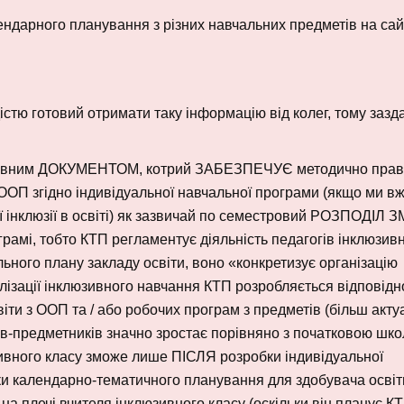
дарного планування з різних навчальних предметів на сай
істю готовий отримати таку інформацію від колег, тому зазд
ативним ДОКУМЕНТОМ, котрий ЗАБЕЗПЕЧУЄ методично пра
ОП згідно індивідуальної навчальної програми (якщо ми в
ї інклюзії в освіті) як зазвичай по семестровий РОЗПОДІЛ 
рамі, тобто КТП регламентує діяльність педагогів інклюзив
ального плану закладу освіти, воно «конкретизує організацію
еалізації інклюзивного навчання КТП розробляється відповідн
іти з ООП та / або робочих програм з предметів (більш акт
елів-предметників значно зростає порівняно з початковою шко
зивного класу зможе лише ПІСЛЯ розробки індивідуальної
ки календарно-тематичного планування для здобувача освіт
на плечі вчителя інклюзивного класу (оскільки він планує К