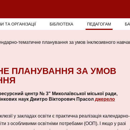
И ТА ОРГАНІЗАЦІЇ
БІБЛІОТЕКА
ПЕДАГОГАМ
Б
ендарно-тематичне планування за умов інклюзивного навча
НЕ ПЛАНУВАННЯ ЗА УМОВ
ННЯ
ресурсний центр № 3" Миколаївської міської ради,
едінкових наук Дмитро Вікторович Прасол
джерело
клюзії у закладах освіти є практична реалізація календарно-
ти з особливими освітніми потребами (ООП). І якщо у разі