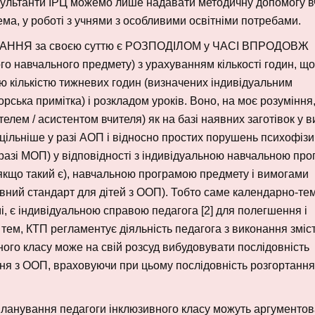
нсультанти ІРЦ можемо лише надавати методичну допомогу 
ема, у роботі з учнями з особливими освітніми потребами.
ННЯ за своєю суттю є РОЗПОДІЛОМ у ЧАСІ ВПРОДОВЖ
го навчального предмету) з урахуванням кількості годин, що
 кількістю тижневих годин (визначених індивідуальним
ська примітка) і розкладом уроків. Воно, на моє розуміння
лем / асистентом вчителя) як на базі наявних заготівок у в
оцільніше у разі АОП і відносно простих порушень психофіз
 у разі МОП) у відповідності з індивідуальною навчальною пр
якщо такий є), навчальною програмою предмету і вимогами
вний стандарт для дітей з ООП). Тобто саме календарно-те
, є індивідуальною справою педагога [2] для полегшення і
х тем, КТП регламентує діяльність педагога з виконання зміс
ного класу може на свій розсуд вибудовувати послідовність
ня з ООП, враховуючи при цьому послідовність розгортання
 планування педагоги інклюзивного класу можуть аргументо