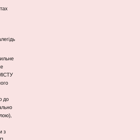
тах
алегідь
вильне
же
ЗМІСТУ
ного
о до
уально
лою),
и з
ТП