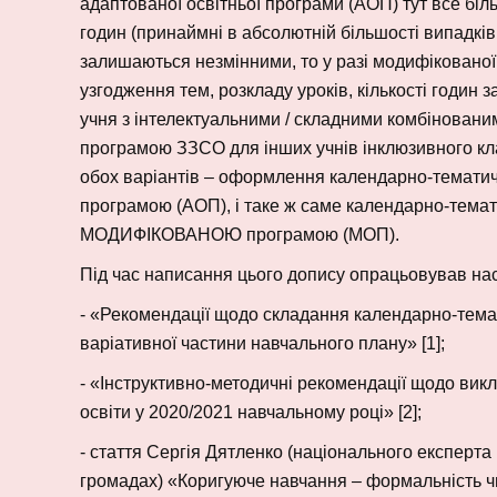
адаптованої освітньої програми (АОП) тут все біль
годин (принаймні в абсолютній більшості випадкі
залишаються незмінними, то у разі модифікованої
узгодження тем, розкладу уроків, кількості го
учня з інтелектуальними / складними комбіновани
програмою ЗЗСО для інших учнів інклюзивного кла
обох варіантів – оформлення календарно-темат
програмою (АОП), і таке ж саме календарно-темат
МОДИФІКОВАНОЮ програмою (МОП).
Під час написання цього допису опрацьовував нас
- «Рекомендації щодо складання календарно-темат
варіативної частини навчального плану» [1];
- «Інструктивно-методичні рекомендації щодо вик
освіти у 2020/2021 навчальному році» [2];
- стаття Сергія Дятленко (національного експерта
громадах) «Коригуюче навчання – формальність чи