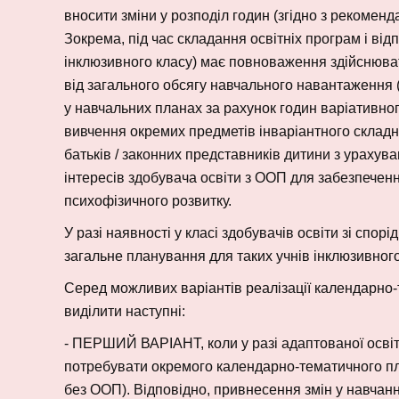
вносити зміни у розподіл годин (згідно з рекомен
Зокрема, під час складання освітніх програм і від
інклюзивного класу) має повноваження здійснюва
від загального обсягу навчального навантаження (мо
у навчальних планах за рахунок годин варіативно
вивчення окремих предметів інваріантного складн
батьків / законних представників дитини з ураху
інтересів здобувача освіти з ООП для забезпеченн
психофізичного розвитку.
У разі наявності у класі здобувачів освіти зі сп
загальне планування для таких учнів інклюзивного
Серед можливих варіантів реалізації календарно
виділити наступні:
- ПЕРШИЙ ВАРІАНТ, коли у разі адаптованої освіт
потребувати окремого календарно-тематичного пла
без ООП). Відповідно, привнесення змін у навчан