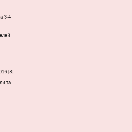
а 3-4
телей
6 [8];
ли та