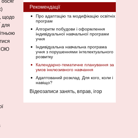
і обсяг
Рекомендації
х)
Про адаптацію та модифікацію освітніх
, щодо
програм
 для
Алгоритм побудови і оформлення
ітньою
індивідуальної навчальної програми
учня
тися
Індивідуальна навчальна програма
АНОЮ
учня з порушеннями інтелектуального
розвитку
Календарно-тематичне планування за
умов інклюзивного навчання
Адаптований розклад. Для кого, коли і
навіщо?
Відеозаписи занять, вправ, ігор
ої
в