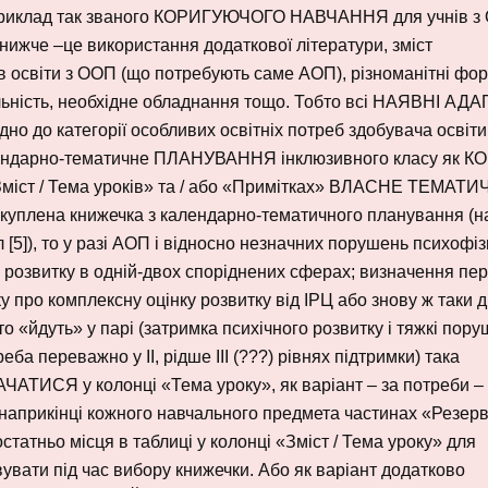
к приклад так званого КОРИГУЮЧОГО НАВЧАННЯ для учнів з
нижче –це використання додаткової літератури, зміст
ів освіти з ООП (що потребують саме АОП), різноманітні фо
льність, необхідне обладнання тощо. Тобто всі НАЯВНІ АДА
дно до категорії особливих освітніх потреб здобувача освіти
дарно-тематичне ПЛАНУВАННЯ інклюзивного класу як К
«Зміст / Тема уроків» та / або «Примітках» ВЛАСНЕ ТЕМАТ
уплена книжечка з календарно-тематичного планування (н
 [5]), то у разі АОП і відносно незначних порушень психофі
 розвитку в одній-двох споріднених сферах; визначення пе
у про комплексну оцінку розвитку від ІРЦ або знову ж таки д
сто «йдуть» у парі (затримка психічного розвитку і тяжкі пор
ба переважно у ІІ, рідше ІІІ (???) рівнях підтримки) така
СЯ у колонці «Тема уроку», як варіант – за потреби –
наприкінці кожного навчального предмета частинах «Резер
статньо місця в таблиці у колонці «Зміст / Тема уроку» для
увати під час вибору книжечки. Або як варіант додатково