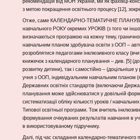
рекомендацій від МОН України, ми як фахівці-ко
з метою покращення освітнього процесу [12], зокр
Отже, саме КАЛЕНДАРНО-ТЕМАТИЧНЕ ПЛАНУВА
навчального РОКУ окремих УРОКІВ (з того чи іншо
визначаються програмою на кожну тему, граничною
навчальним планом здобувача освіти з ООП – автор
розроблятися педагогами інклюзивного класу (вчите
книжечок з календарного планування – див. [5] (д
розвитку дитини), так і самостійно – (доцільніше
учня з ООП, індивідуальним навчальним планом (
Державних освітніх стандартів (включаючи Держа
планування може здійснюватися у довільній формі
систематизації обліку кількості уроків / навчальни
Типової освітньої програми. Тож вчитель інклюзив
формування очікуваних результатів навчання в уч
в використовуваному підручнику.
Далі, під час складання календарно-тематичного