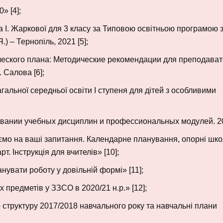
» [4];
 І. Жаркової для 3 класу за Типовою освітньою програмою з
) – Тернопіль, 2021 [5];
еского плана: Методические рекомендации для преподава
 Салова [6];
гальної середньої освіти І ступеня для дітей з особливими
вании учебных дисциплин и профессиональных модулей. 201
аємо на ваші запитання. Календарне планування, опорні шко
. Інструкція для вчителів» [10];
анувати роботу у довільній формі» [11];
предметів у ЗЗСО в 2020/21 н.р.» [12];
 структуру 2017/2018 навчального року та навчальні плани