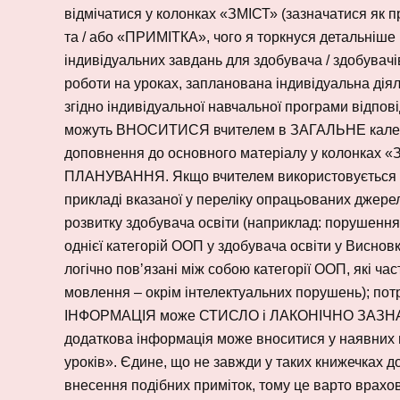
відмічатися у колонках «ЗМІСТ» (зазначатися я
та / або «ПРИМІТКА», чого я торкнуся детальніше 
індивідуальних завдань для здобувача / здобувач
роботи на уроках, запланована індивідуальна дія
згідно індивідуальної навчальної програми відпові
можуть ВНОСИТИСЯ вчителем в ЗАГАЛЬНЕ кален
доповнення до основного матеріалу у колонках 
ПЛАНУВАННЯ. Якщо вчителем використовується к
прикладі вказаної у переліку опрацьованих джерел
розвитку здобувача освіти (наприклад: порушення
однієї категорій ООП у здобувача освіти у Висновк
логічно повʼязані між собою категорії ООП, які ча
мовлення – окрім інтелектуальних порушень); потре
ІНФОРМАЦІЯ може СТИСЛО і ЛАКОНІЧНО ЗАЗНАЧАТИ
додаткова інформація може вноситися у наявних 
уроків». Єдине, що не завжди у таких книжечках до
внесення подібних приміток, тому це варто врахов