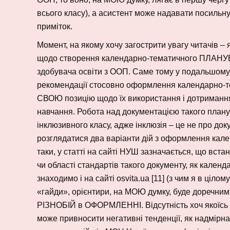
всього класу), а асистент може надавати посильну 
приміток.
Момент, на якому хочу загострити увагу читачі
щодо створення календарно-тематичного ПЛАНУВ
здобувача освіти з ООП. Саме тому у подальшому в
рекомендації стосовно оформлення календарно-т
СВОЮ позицію щодо їх використання і дотримання
навчання. Робота над документацією такого плану
інклюзивного класу, адже інклюзія – це не про док
розглядатися два варіанти дій з оформлення кал
таки, у статті на сайті НУШ зазначається, що вст
чи області стандартів такого документу, як кален
знаходимо і на сайті osvita.ua [11] (з чим я в ціло
«гайди», орієнтири, на МОЮ думку, буде доречн
РІЗНОБІЙ в ОФОРМЛЕННІ. Відсутність хоч якоїсь 
може привносити негативні тенденції, як надмірна