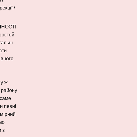
екції /
ІДНОСТІ
востей
гальні
ати
ивного
ву ж
, району
 саме
ти певні
дмірний
мо
 з