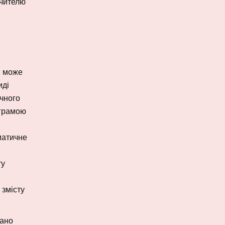
вчителю
, може
иді
ичного
ограмою
матичне
ту
 змісту
вано