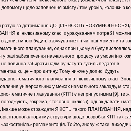
допомогу щодо заповнення змісту / тем уроків, колонки з кор
в – я ратую за дотримання ДОЦІЛЬНОСТІ і РОЗУМНОЇ НЕОБХ
АННЯ в інклюзивному класі з урахуванням потреб і можли
 дописі мною будуть озвучуватися ті чи інші моменти та за
ематичного планування, однак при цьому я буду висловлюв
 у разі забезпечення навчального процесу за умови інклюз
 не повинна забирати надміру часу та зусиль педагогів
ументацію, це – про дитину. Тому нижче у дописі будуть
ендарно-тематичного планування в інклюзивному класі. Зно
ановлення універсальних у межах навчального закладу, міста
дарно-тематичне планування (КТП) є неприпустимим [9], те ж
му погоджують, зокрема, стосовно інклюзії), однак давати і ма
им, інакше може страждати ЯКІСТЬ такого ПЛАНУВАННЯ, на
орієнтовної алгоритму-структури щодо розробки КТП так са
 «закостеніла» регламентація. Тобто, знову ж таки, виходячи