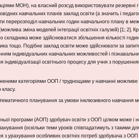
даціями МОН), на власний розсуд використовувати резервні 
повідних навчальних планів заклад освіти (а значить і педаго
ти перерозподіл навчальних годин навчального плану в ме
жлива зміна моделей інтеграції освітніх галузей) [1; 2]. Кр
го складника може здійснюватися збільшення кількості годи
ика тощо. Подібне заклад освіти може здійснювати за запи
ванням індивідуальних навчальних можливостей і пізнавальн
я індивідуалізації освітнього процесу для учня з порушенн
орідненими категоріями ООП / труднощами у навчанні можливе
 класу.
-тематичного планування за умови інклюзивного навчання 
ньої програми (АОП) здобувач освіти з ООП цілком може і н
нування (оскільки теми уроків співпадатимуть з такими для
ня з урахування особливих освітніх потреб здобувача з ОО