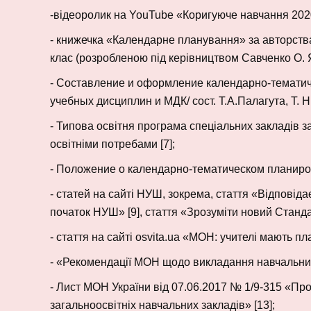
-відеоролик на YouTube «Коригуюче навчання 2020
- книжечка «Календарне планування» за авторства
клас (розробленою під керівництвом Савченко О. Я.
- Составление и оформление календарно-тематич
учебных дисциплин и МДК/ сост. Т.А.Палагута, Т. Н.
- Типова освітня програма спеціальних закладів за
освітніми потребами [7];
- Положение о календарно-тематическом планиро
- статей на сайті НУШ, зокрема, стаття «Відповід
початок НУШ» [9], стаття «Зрозуміти новий Стандарт
- стаття на сайті osvita.ua «МОН: учителі мають пл
- «Рекомендації МОН щодо викладання навчальних 
- Лист МОН України від 07.06.2017 № 1/9-315 «Про
загальноосвітніх навчальних закладів» [13];