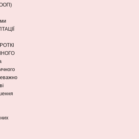
 ООП)
рми
ПТАЦІЇ
ОРОТКІ
ИЧНОГО
а
зичного
реважно
ві
ушення
вних