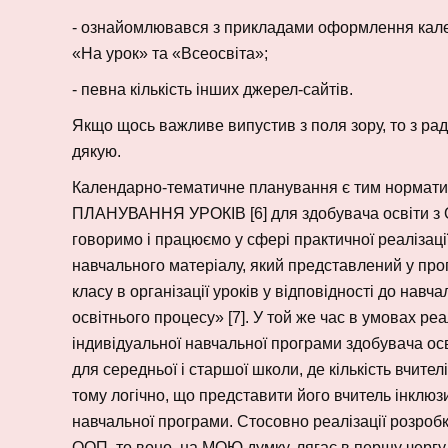
- ознайомлювався з прикладами оформлення кален
«На урок» та «Всеосвіта»;
- певна кількість інших джерел-сайтів.
Якщо щось важливе випустив з поля зору, то з рад
дякую.
Календарно-тематичне планування є тим норм
ПЛАНУВАННЯ УРОКІВ [6] для здобувача освіти з О
говоримо і працюємо у сфері практичної реалізаці
навчального матеріалу, який представлений у прог
класу в організації уроків у відповідності до навч
освітнього процесу» [7]. У той же час в умовах р
індивідуальної навчальної програми здобувача осв
для середньої і старшої школи, де кількість вчит
тому логічно, що представити його вчитель інклю
навчальної програми. Стосовно реалізації розроб
ООП, то воно, на МОЮ думку, лягає в першу чергу 