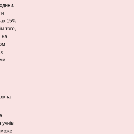
години.
ги
жах 15%
ім того,
н на
том
их
ями
можна
е
 учнів
П може