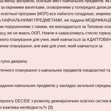
ш-менш зрозуміло, оскільки зміст навчальних предметів, як 
в за окремими винятками, оговореними у попередніх дописа
 освітньої програми (МОП) все набагато складніше, зокрема
дин за НАВЧАЛЬНИМИ ПРЕДМЕТАМИ, які піддано МОДИФІКАЦІЇ
ми порушеннями з такими, які викладаються за Типовою осв
су, які не мають ООП. Нижче я намагатимусь стисло торкну
ичного планування для учня, який навчається за АДАПТОВ
ичне планування, але вже для учня, який навчається за
тупні джерела:
ичного планування з навчальних предметів інваріантної та
ладання навчальних предметів у закладах загальної середнь
 проєкту DECIDE з розвитку демократичних освітніх систем 
 важлива необхідність?» [3];