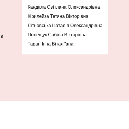
Кандала Світлана Олександрівна
Кірилейза Тетяна Вікторівна
Літновська Наталія Олександрівна
Полещук Сабіна Вікторівна
ів
Таран Інна Віталіївна