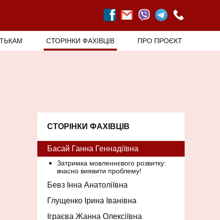
АТЬКАМ
СТОРІНКИ ФАХІВЦІВ
ПРО ПРОЄКТ
СТОРІНКИ ФАХІВЦІВ
Басай Ганна Геннадіївна
Затримка мовленнєвого розвитку:
вчасно виявити проблему!
Бевз Інна Анатоліївна
Глущенко Ірина Іванівна
Іграєва Жанна Олексіївна