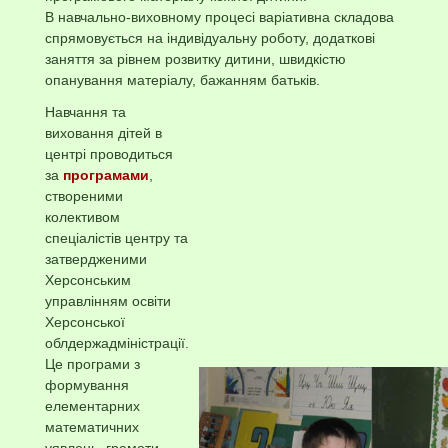
В навчально-виховному процесі варіативна складова
спрямовується на індивідуальну роботу, додаткові
заняття за рівнем розвитку дитини, швидкістю
опанування матеріалу, бажанням батьків.
Навчання та
виховання дітей в
центрі проводиться
за
програмами
,
створеними
колективом
спеціалістів центру та
затвердженими
Херсонським
управлінням освіти
Херсонської
облдержадміністрації.
Це програми з
формування
елементарних
математичних
уявлень, грамоти,