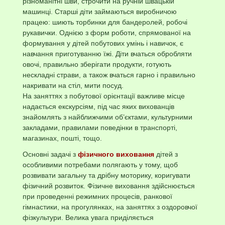
різноманітні шви, строчити на ручній швацькій
машинці. Старші діти займаються виробничою
працею: шиють торбинки для бандеролей, робочі
рукавички. Однією з форм роботи, спрямованої на
формування у дітей побутових умінь і навичок, є
навчання приготуванню їжі. Діти вчаться обробляти
овочі, правильно зберігати продукти, готують
нескладні страви, а також вчаться гарно і правильно
накривати на стіл, мити посуд.
На заняттях з побутової орієнтації важливе місце
надається екскурсіям, під час яких вихованців
знайомлять з найближчими об’єктами, культурними
закладами, правилами поведінки в транспорті,
магазинах, пошті, тощо.
Основні задачі з
фізичного виховання
дітей з
особливими потребами полягають у тому, щоб
розвивати загальну та дрібну моторику, коригувати
фізичний розвиток. Фізичне виховання здійснюється
при проведенні режимних процесів, ранкової
гімнастики, на прогулянках, на заняттях з оздоровчої
фізкультури. Велика увага приділяється