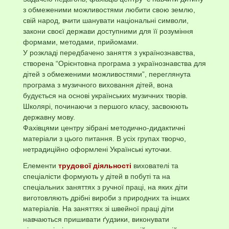
з обмеженими можливостями любити свою землю,
свій народ, вчити шанувати національні символи,
закони своєї держави доступними для її розуміння
формами, методами, прийомами.
У розкладі передбачено заняття з українознавства,
створена “Орієнтовна програма з українознавства для
дітей з обмеженими можливостями”, переглянута
програма з музичного виховання дітей, вона
будується на основі українських музичних творів.
Школярі, починаючи з першого класу, засвоюють
державну мову.
Фахівцями центру зібрані методично-дидактичні
матеріали з цього питання. В усіх групах творчо,
нетрадиційно оформлені Українські куточки.
Елементи
трудової діяльності
вихователі та
спеціалісти формують у дітей в побуті та на
спеціальних заняттях з ручної праці, на яких діти
виготовляють дрібні вироби з природних та інших
матеріалів. На заняттях зі швейної праці діти
навчаються пришивати ґудзики, виконувати