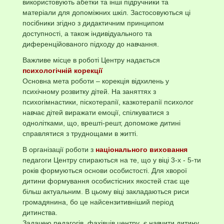
використовують абетки та інші підручники та
матеріали для допоміжних шкіл. Застосовуються ці
посібники згідно з дидактичним принципом
доступності, а також індивідуального та
диференційованого підходу до навчання.
Важливе місце в роботі Центру надається
психологічній корекції
Основна мета роботи – корекція відхилень у
психічному розвитку дітей. На заняттях з
психогімнастики, піскотерапії, казкотерапії психолог
навчає дітей виражати емоції, спілкуватися з
однолітками, що, врешті-решт, допоможе дитині
справлятися з труднощами в житті.
В організації роботи з
національного виховання
педагоги Центру спираються на те, що у віці 3-х - 5-ти
років формуються основи особистості. Для хворої
дитини формування особистісних якостей стає ще
більш актуальним. В цьому віці закладаються риси
громадянина, бо це найсензитивніший період
дитинства.
Задачею педагогів, фахівців центру є навчити дитину