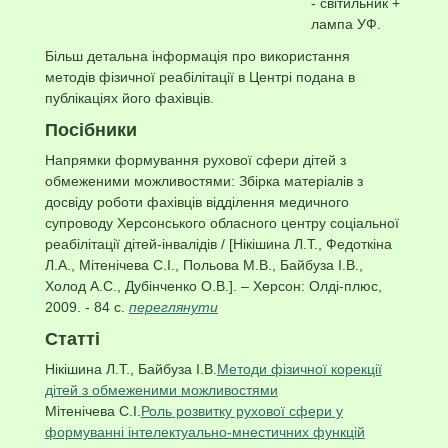
- світильник +
лампа УФ.
Більш детальна інформація про використання
методів фізичної реабілітації в Центрі подана в
публікаціях його фахівців.
Посібники
Напрямки формування рухової сфери дітей з
обмеженими можливостями: Збірка матеріалів з
досвіду роботи фахівців відділення медичного
супроводу Херсонського обласного центру соціальної
реабілітації дітей-інвалідів / [Нікішина Л.Т., Федоткіна
Л.А., Мітенічева С.І., Польова М.В., Байбуза І.В.,
Холод А.С., Дубінченко О.В.]. – Херсон: Олді-плюс,
2009. - 84 с.
переглянути
Статті
Нікішина Л.Т., Байбуза І.В.
Методи фізичної корекції
дітей з обмеженими можливостями
Мітенічева С.І.
Роль розвитку рухової сфери у
формуванні інтелектуально-мнестичних функцій