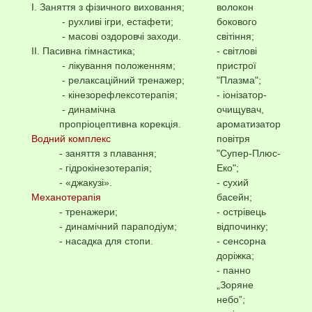
І. Заняття з фізичного виховання;
волокон
- рухливі ігри, естафети;
бокового
- масові оздоровчі заходи.
світіння;
ІІ. Пасивна гімнастика;
- світлові
- лікування положенням;
пристрої
- релаксаційний тренажер;
"Плазма";
- кінезорефлексотерапія;
- іонізатор-
- динамічна
очищувач,
пропріоцептивна корекція.
ароматизатор
Водний комплекс
повітря
- заняття з плавання;
"Супер-Плюс-
- гідрокінезотерапія;
Еко";
- «джакузі».
- сухий
Механотерапія
басейн;
- тренажери;
- острівець
- динамічний параподіум;
відпочинку;
- насадка для стопи.
- сенсорна
доріжка;
- панно
„Зоряне
небо”;