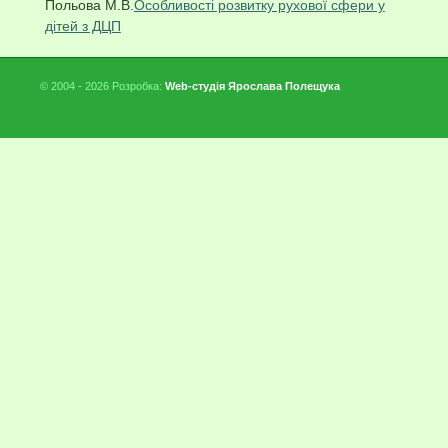
Польова М.В.
Особливості розвитку рухової сфери у
дітей з ДЦП
© 2004 - 2026 Розробка:
Web-студія Ярослава Полещука