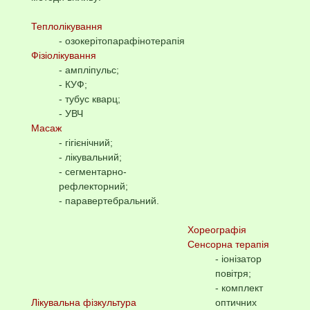
Теплолікування
- озокерітопарафінотерапія
Фізіолікування
- ампліпульс;
- КУФ;
- тубус кварц;
- УВЧ
Масаж
- гігієнічний;
- лікувальний;
- сегментарно-
рефлекторний;
- паравертебральний.
Хореографія
Сенсорна терапія
- іонізатор
повітря;
- комплект
Лікувальна фізкультура
оптичних