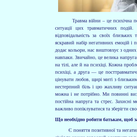
Травма війни – це психічна подія д
ситуації цих травматичних подій.
відповідальність за своїх близьких 
яскравий набір негативних емоцій і п
додає кольори, нас виштовхує з одних 
навпаки. Звичайно, це велика напруга
на тілі, але й на психіці. Кожна проб
психіці, а друга — це посттравматич
цінувати любов, щирі миті з близьки
нестерпний біль і цю жахливу ситуа
можна і не потрібно. Ми повинні визн
постійна напруга та стрес. Захисні 
важливо попіклуватися та зберігти сво
Щ
о необхідно робити батькам, щоб 
Є поняття позитивної та негативної 