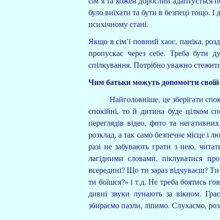
сім’я та кожен дорослий адаптується п
було виїхати та бути в безпеці тощо. І
психічному стані.
Якщо в сім’ї повний хаос, паніка, роз
пропускає через себе. Треба бути 
спілкування. Потрібно уважно стежити
Чим батьки можуть допомогти своїй
Найголовніше, це зберігати спокій. 
спокійні, то й дитина буде цілком с
переглядів відео, фото та негативних
розклад, а так само безпечне місце і л
разі не забувають грати з нею, чита
лагідними словами, піклуватися пр
всередині? Що ти зараз відчуваєш? Т
ти боїшся?» і т.д. Не треба боятись г
дивні звуки лунають за вікном. Гра
збираємо пазли, ліпимо. Слухаємо, ро